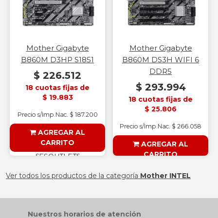
Mother Gigabyte
Mother Gigabyte
B860M D3HP S1851
B860M DS3H WIFI 6
DDR5
$ 226.512
$ 293.994
18 cuotas fijas de
$ 19.883
18 cuotas fijas de
$ 25.806
Precio s/Imp.Nac. $ 187.200
Precio s/Imp.Nac. $ 266.058
AGREGAR AL
CARRITO
AGREGAR AL
CARRITO
§ESOUTLET§
§ESOUTLET§
Ver todos los productos de la categoría
Mother INTEL
Nuestros horarios de atención