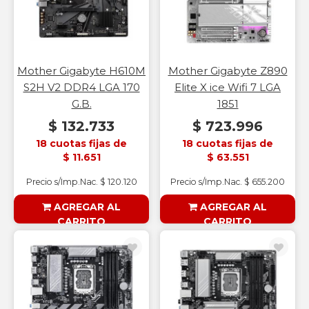
Mother Gigabyte H610M
Mother Gigabyte Z890
S2H V2 DDR4 LGA 170
Elite X ice Wifi 7 LGA
G.B.
1851
$ 132.733
$ 723.996
18 cuotas fijas de
18 cuotas fijas de
$ 11.651
$ 63.551
Precio s/Imp.Nac. $ 120.120
Precio s/Imp.Nac. $ 655.200
AGREGAR AL
AGREGAR AL
CARRITO
CARRITO
§ESOUTLET§
§ESOUTLET§