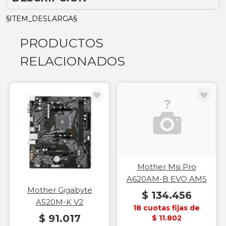
§ITEM_DESLARGA§
PRODUCTOS
RELACIONADOS
Mother Msi Pro
A620AM-B EVO AM5
Mother Gigabyte
$ 134.456
A520M-K V2
18 cuotas fijas de
$ 91.017
$ 11.802