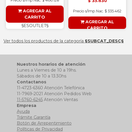
$ 35.630
Precio s/Imp.Nac. $ 466.128
AGREGAR AL
Precio s/Imp.Nac. $ 335.462
CARRITO
AGREGAR AL
§ESOUTLET§
CARRITO
§ESOUTLET§
Ver todos los productos de la categoría
§SUBCAT_DESC§
Nuestros horarios de atención
Lunes a Viernes de 10 a 19hs.
Sábados de 10 a 13:30hs
Contactanos
11-4723-6360 Atención Telefónica
11-7969-2021 Atención Pedidos Web
11-5760-6245
Atención Ventas
Empresa
Ayuda
Trámite Garantía
Botón de Arrepentimiento
Políticas de Privacidad