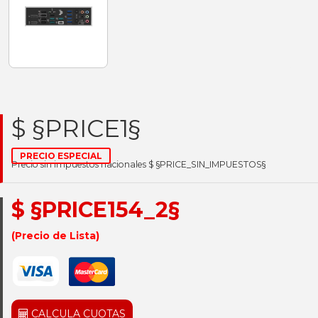
$ §PRICE1§
PRECIO ESPECIAL
Precio sin impuestos nacionales $ §PRICE_SIN_IMPUESTOS§
$ §PRICE154_2§
(Precio de Lista)
CALCULA CUOTAS