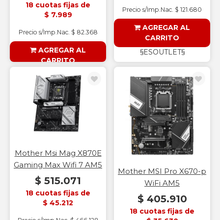
18 cuotas fijas de
Precio s/Imp.Nac. $ 121.680
$ 7.989
AGREGAR AL
Precio s/Imp.Nac. $ 82.368
CARRITO
AGREGAR AL
§ESOUTLET§
CARRITO
§ESOUTLET§
Mother Msi Mag X870E
Gaming Max Wifi 7 AM5
Mother MSI Pro X670-p
$ 515.071
WiFi AM5
18 cuotas fijas de
$ 405.910
$ 45.212
18 cuotas fijas de