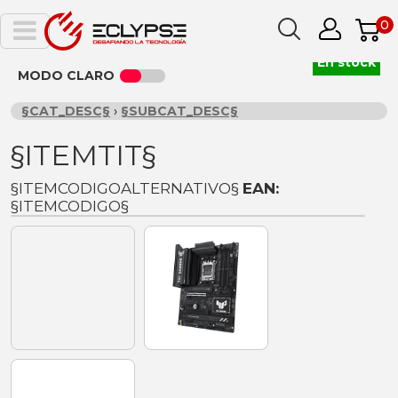
0
En stock
MODO CLARO
§CAT_DESC§
›
§SUBCAT_DESC§
§ITEMTIT§
§ITEMCODIGOALTERNATIVO§
EAN:
§ITEMCODIGO§