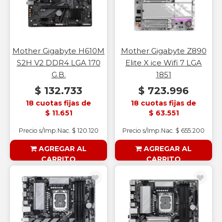
Mother Gigabyte H610M
Mother Gigabyte Z890
S2H V2 DDR4 LGA 170
Elite X ice Wifi 7 LGA
G.B.
1851
$ 132.733
$ 723.996
18 cuotas fijas de
18 cuotas fijas de
$ 11.651
$ 63.551
Precio s/Imp.Nac. $ 120.120
Precio s/Imp.Nac. $ 655.200
AGREGAR AL
AGREGAR AL
CARRITO
CARRITO
§ESOUTLET§
§ESOUTLET§