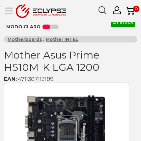
0
En stock
MODO CLARO
Motherboards
›
Mother INTEL
Mother Asus Prime
H510M-K LGA 1200
EAN:
4711387113189