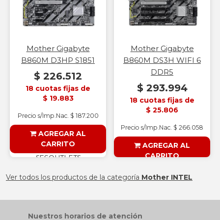
Mother Gigabyte
Mother Gigabyte
B860M D3HP S1851
B860M DS3H WIFI 6
DDR5
$ 226.512
$ 293.994
18 cuotas fijas de
$ 19.883
18 cuotas fijas de
$ 25.806
Precio s/Imp.Nac. $ 187.200
Precio s/Imp.Nac. $ 266.058
AGREGAR AL
CARRITO
AGREGAR AL
CARRITO
§ESOUTLET§
§ESOUTLET§
Ver todos los productos de la categoría
Mother INTEL
Nuestros horarios de atención