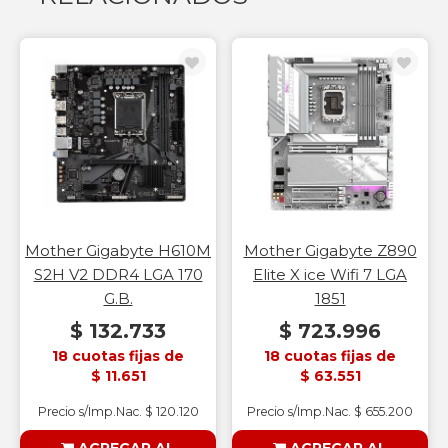
Mother Gigabyte H610M
Mother Gigabyte Z890
S2H V2 DDR4 LGA 170
Elite X ice Wifi 7 LGA
G.B.
1851
$ 132.733
$ 723.996
18 cuotas fijas de
18 cuotas fijas de
$ 11.651
$ 63.551
Precio s/Imp.Nac. $ 120.120
Precio s/Imp.Nac. $ 655.200