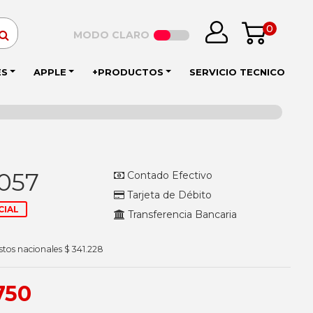
0
MODO CLARO
ES
APPLE
+PRODUCTOS
SERVICIO TECNICO
.057
Contado Efectivo
Tarjeta de Débito
CIAL
Transferencia Bancaria
stos nacionales $ 341.228
750