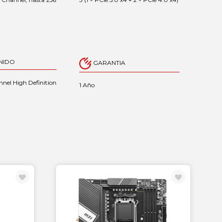
NIDO
GARANTIA
nnel High Definition
1 Año