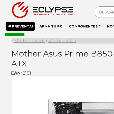
PREVENTA!
ARMA TU PC
COMPONENTES
NO
En stock
Motherboards
Mother AMD
›
Mother Asus Prime B85
ATX
EAN:
2181