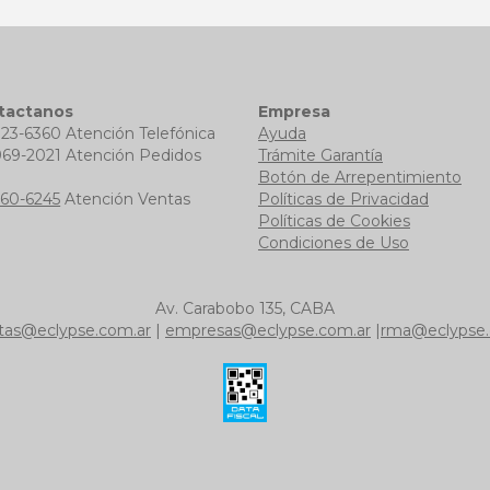
tactanos
Empresa
723-6360 Atención Telefónica
Ayuda
969-2021 Atención Pedidos
Trámite Garantía
b
Botón de Arrepentimiento
760-6245
Atención Ventas
Políticas de Privacidad
Políticas de Cookies
Condiciones de Uso
Av. Carabobo 135, CABA
tas@eclypse.com.ar
|
empresas@eclypse.com.ar
|
rma@eclypse.