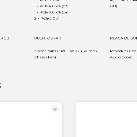
1 × PCIe 4.0 x16 (x8)
GB)
1 × PCIe 4.0 x16 (x4)
2 × PCIe 3.0 x1
ARGB
PUERTOS FAN
PLACA DE SO
3 principales (CPU Fan ×2 + Pump /
Realtek 7.1 Cha
Chassis Fan)
Audio Codec
S