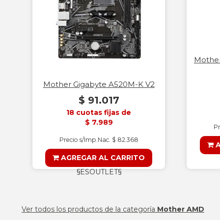
Mothe
Mother Gigabyte A520M-K V2
$ 91.017
18 cuotas fijas de
$ 7.989
Pr
Precio s/Imp.Nac. $ 82.368
A
AGREGAR AL CARRITO
§ESOUTLET§
Ver todos los productos de la categoría
Mother AMD