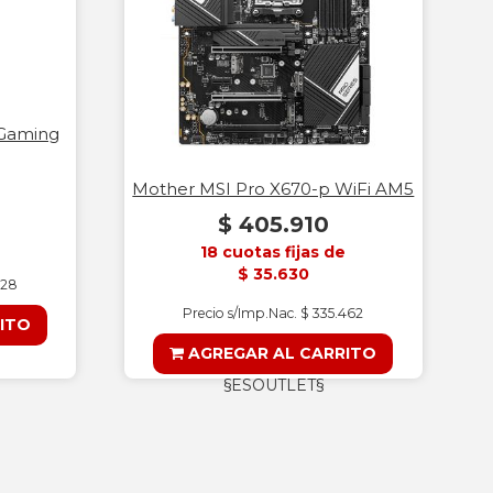
 Gaming
Mother MSI Pro X670-p WiFi AM5
$ 405.910
18 cuotas fijas de
$ 35.630
128
Precio s/Imp.Nac. $ 335.462
ITO
AGREGAR AL CARRITO
§ESOUTLET§