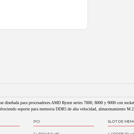
ase diseñada para procesadores AMD Ryzen series 7000, 8000 y 9000 con socke
, ofreciendo soporte para memoria DDR5 de alta velocidad, almacenamiento M.
PCI
SLOT DE MEM
1 × PCIe 5.0 x16
4 / DDR5 (Dual