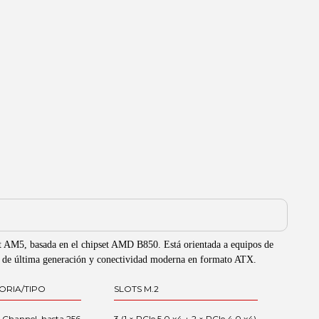
t AM5, basada en el chipset AMD B850. Está orientada a equipos de
2 de última generación y conectividad moderna en formato ATX.
ORIA/TIPO
SLOTS M.2
 Channel, hasta 256
3 (1 × PCIe 5.0 x4 + 2 × PCIe 4.0 x4)