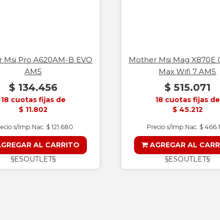
r Msi Pro A620AM-B EVO
Mother Msi Mag X870E
AM5
Max Wifi 7 AM5
$ 134.456
$ 515.071
18 cuotas fijas de
18 cuotas fijas de
$ 11.802
$ 45.212
ecio s/Imp.Nac. $ 121.680
Precio s/Imp.Nac. $ 466.
GREGAR AL CARRITO
AGREGAR AL CARR
§ESOUTLET§
§ESOUTLET§