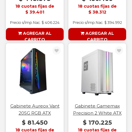
18 cuotas fijas de
18 cuotas fijas de
$ 39.401
$ 38.312
Precio s/Imp.Nac. $ 406.224
Precio s/Imp.Nac. $ 394.992
AGREGAR AL
AGREGAR AL
CARRITO
CARRITO
§ESOUTLET§
§ESOUTLET§
Gabinete Aureox Vant
Gabinete Gamemax
205G RGB ATX
Precision 2 White ATX
$ 81.450
$ 170.225
18 cuotas fijas de
18 cuotas fijas de