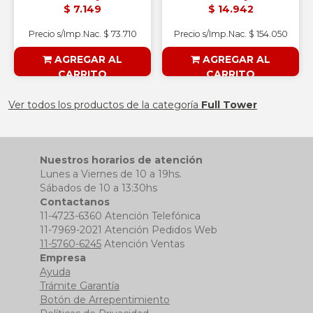
$ 7.149
$ 14.942
Precio s/Imp.Nac. $ 73.710
Precio s/Imp.Nac. $ 154.050
AGREGAR AL
AGREGAR AL
CARRITO
CARRITO
§ESOUTLET§
§ESOUTLET§
Ver todos los productos de la categoría
Full Tower
Nuestros horarios de atención
Lunes a Viernes de 10 a 19hs.
Sábados de 10 a 13:30hs
Contactanos
11-4723-6360 Atención Telefónica
11-7969-2021 Atención Pedidos Web
11-5760-6245
Atención Ventas
Empresa
Ayuda
Trámite Garantía
Botón de Arrepentimiento