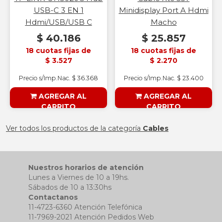
USB-C 3 EN 1
Minidisplay Port A Hdmi
Hdmi/USB/USB C
Macho
$ 40.186
$ 25.857
18 cuotas fijas de
18 cuotas fijas de
$ 3.527
$ 2.270
Precio s/Imp.Nac. $ 36.368
Precio s/Imp.Nac. $ 23.400
AGREGAR AL
AGREGAR AL
CARRITO
CARRITO
§ESOUTLET§
§ESOUTLET§
Ver todos los productos de la categoría
Cables
Nuestros horarios de atención
Lunes a Viernes de 10 a 19hs.
Sábados de 10 a 13:30hs
Contactanos
11-4723-6360 Atención Telefónica
11-7969-2021 Atención Pedidos Web