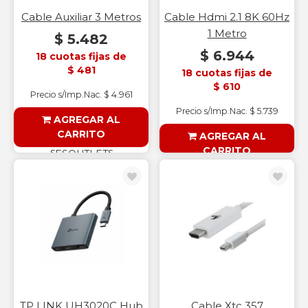
Cable Auxiliar 3 Metros
Cable Hdmi 2.1 8K 60Hz
1 Metro
$ 5.482
$ 6.944
18 cuotas fijas de
$ 481
18 cuotas fijas de
$ 610
Precio s/Imp.Nac. $ 4.961
Precio s/Imp.Nac. $ 5.739
AGREGAR AL
CARRITO
AGREGAR AL
CARRITO
§ESOUTLET§
§ESOUTLET§
TP LINK UH3020C Hub
Cable Xtc 357