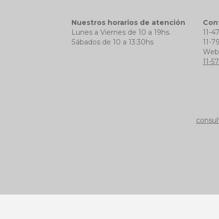
Nuestros horarios de atención
Con
Lunes a Viernes de 10 a 19hs.
11-4
Sábados de 10 a 13:30hs
11-7
We
11-5
consul