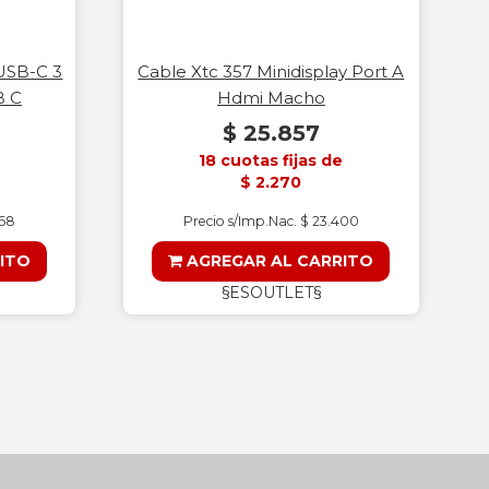
USB-C 3
Cable Xtc 357 Minidisplay Port A
B C
Hdmi Macho
$ 25.857
18 cuotas fijas de
$ 2.270
368
Precio s/Imp.Nac. $ 23.400
ITO
AGREGAR AL CARRITO
§ESOUTLET§