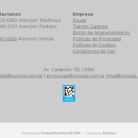
tactanos
Empresa
723-6360 Atención Telefónica
Ayuda
969-2021 Atención Pedidos
Trámite Garantía
b
Botón de Arrepentimiento
760-6245
Atención Ventas
Políticas de Privacidad
Políticas de Cookies
Condiciones de Uso
Av. Carabobo 135, CABA
tas@eclypse.com.ar
|
empresas@eclypse.com.ar
|
rma@eclypse.
Powered by
GlobalBluePoint© ERP -
Diseño by
NetOne