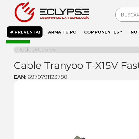
PREVENTA!
ARMA TU PC
COMPONENTES
NO
En stock
Redes
Cables
›
Cable Tranyoo T-X15V Fas
EAN:
6970791123780