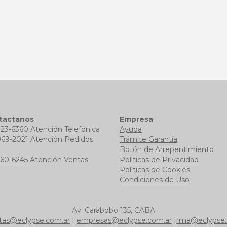
tactanos
Empresa
723-6360 Atención Telefónica
Ayuda
969-2021 Atención Pedidos
Trámite Garantía
b
Botón de Arrepentimiento
760-6245
Atención Ventas
Políticas de Privacidad
Políticas de Cookies
Condiciones de Uso
Av. Carabobo 135, CABA
tas@eclypse.com.ar
|
empresas@eclypse.com.ar
|
rma@eclypse.