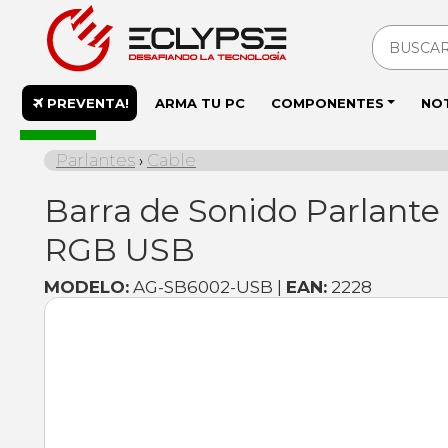
PREVENTA!
ARMA TU PC
COMPONENTES
NO
En stock
Parlantes
Cable
›
Barra de Sonido Parlante
RGB USB
MODELO:
AG-SB6002-USB |
EAN:
2228