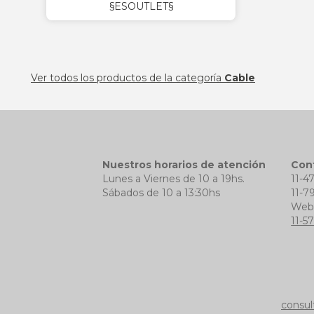
§ESOUTLET§
Ver todos los productos de la categoría
Cable
Nuestros horarios de atención
Con
Lunes a Viernes de 10 a 19hs.
11-4
Sábados de 10 a 13:30hs
11-7
We
11-5
consul