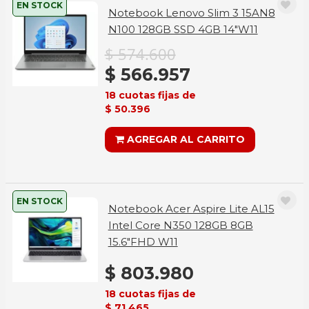
EN STOCK
Notebook Lenovo Slim 3 15AN8
N100 128GB SSD 4GB 14"W11
$ 574.600
$ 566.957
18 cuotas fijas de
$ 50.396
AGREGAR AL CARRITO
EN STOCK
Notebook Acer Aspire Lite AL15
Intel Core N350 128GB 8GB
15.6"FHD W11
$ 803.980
18 cuotas fijas de
$ 71.465