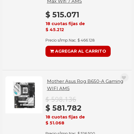
Max Wifi 7 AM5
$ 515.071
18 cuotas fijas de
$ 45.212
Precio s/Imp.Nac. $ 466.128
AGREGAR AL CARRITO
Mother Asus Rog B650-A Gaming
WIFI AM5
$ 598.136
$ 581.782
18 cuotas fijas de
$ 51.068
Precio s/Imp.Nac. $ 526.500