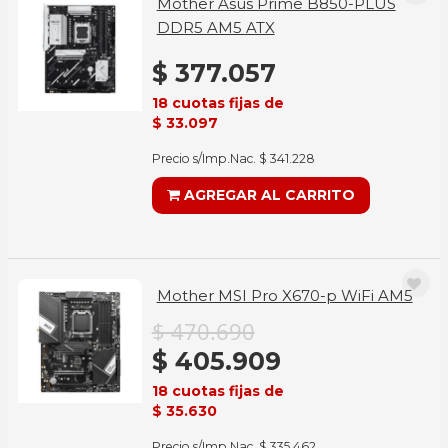
Mother Asus Prime B850-PLUS
DDR5 AM5 ATX
$ 377.057
18 cuotas fijas de
$ 33.097
Precio s/Imp.Nac. $ 341.228
AGREGAR AL CARRITO
Mother MSI Pro X670-p WiFi AM5
$ 470.690
$ 405.909
18 cuotas fijas de
$ 35.630
Precio s/Imp.Nac. $ 335.462