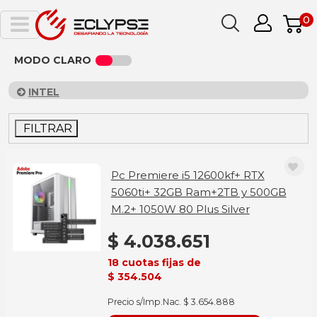
0
MODO CLARO
INTEL
FILTRAR
Pc Premiere i5 12600kf+ RTX
5060ti+ 32GB Ram+2TB y 500GB
M.2+ 1050W 80 Plus Silver
$ 4.038.651
18 cuotas fijas de
$ 354.504
Precio s/Imp.Nac. $ 3.654.888