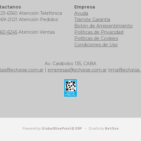
tactanos
Empresa
723-6360 Atención Telefónica
Ayuda
969-2021 Atención Pedidos
Trámite Garantía
b
Botón de Arrepentimiento
760-6245
Atención Ventas
Políticas de Privacidad
Políticas de Cookies
Condiciones de Uso
Av. Carabobo 135, CABA
tas@eclypse.com.ar
|
empresas@eclypse.com.ar
|
rma@eclypse.
Powered by
GlobalBluePoint© ERP -
Diseño by
NetOne