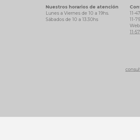
Nuestros horarios de atención
Con
Lunes a Viernes de 10 a 19hs.
11-4
Sábados de 10 a 13:30hs
11-7
We
11-5
consul