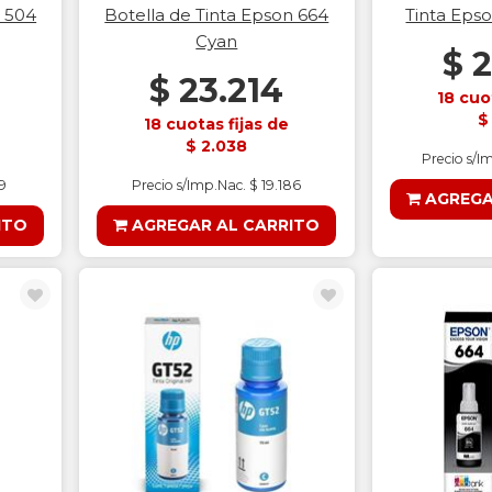
n 504
Botella de Tinta Epson 664
Tinta Eps
Cyan
$ 
$ 23.214
18 cuo
$
18 cuotas fijas de
$ 2.038
Precio s/I
99
Precio s/Imp.Nac. $ 19.186
AGREGA
ITO
AGREGAR AL CARRITO