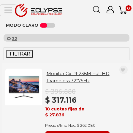
0
MODO CLARO
32
FILTRAR
Monitor Cx PF236M Full HD
Frameless 32"75Hz
$ 396.880
$ 317.116
18 cuotas fijas de
$ 27.836
Precio s/Imp.Nac. $ 262.080