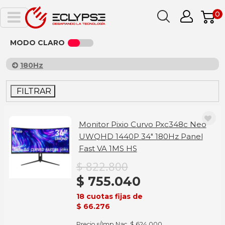
0
MODO CLARO
180Hz
FILTRAR
Monitor Pixio Curvo Pxc348c Neo
UWQHD 1440P 34" 180Hz Panel
Fast VA 1MS HS
$ 822.800
$ 755.040
18 cuotas fijas de
$ 66.276
Precio s/Imp.Nac. $ 624.000