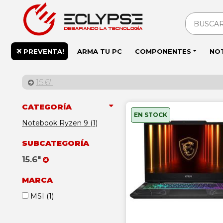
PREVENTA!
ARMA TU PC
COMPONENTES
NO
15.6"
CATEGORÍA
EN STOCK
Notebook Ryzen 9 (1)
SUBCATEGORÍA
15.6"
MARCA
MSI
(1)