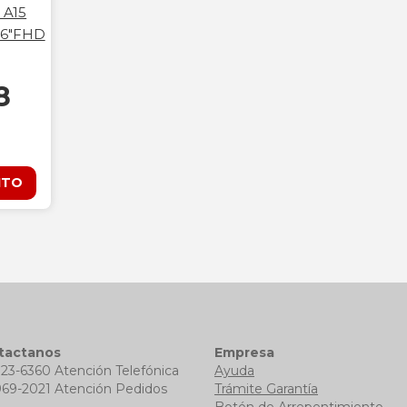
 A15
5.6"FHD
8
ITO
tactanos
Empresa
723-6360 Atención Telefónica
Ayuda
969-2021 Atención Pedidos
Trámite Garantía