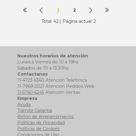
1
2
Total: 42 | Página actual: 2
Nuestros horarios de atención
Lunes a Viernes de 10 a 19hs.
Sábados de 10 a 13:30hs
Contactanos
11-4723-6360 Atención Telefónica
11-7969-2021 Atención Pedidos Web
11-5760-6245
Atención Ventas
Empresa
Ayuda
Trámite Garantía
Botón de Arrepentimiento
Políticas de Privacidad
Políticas de Cookies
Condiciones de Uso