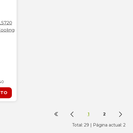
LS720
ooling
240
ITO
1
2
Total: 29 | Página actual: 2