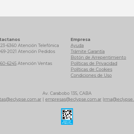
tactanos
Empresa
723-6360 Atención Telefónica
Ayuda
969-2021 Atención Pedidos
Trámite Garantía
b
Botón de Arrepentimiento
760-6245
Atención Ventas
Políticas de Privacidad
Políticas de Cookies
Condiciones de Uso
Av. Carabobo 135, CABA
tas@eclypse.com.ar
|
empresas@eclypse.com.ar
|
rma@eclypse.