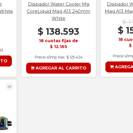
r
Disipador Water Cooler Msi
Disipador 
 White
CoreLiquid Mag A13 240mm
Mag A13 Mag
White
$ 1
$ 1
$ 138.593
18 cuo
18 cuotas fijas de
$
$ 12.165
92
Precio s/I
Precio s/Imp.Nac. $ 125.424
ITO
AGREGA
AGREGAR AL CARRITO