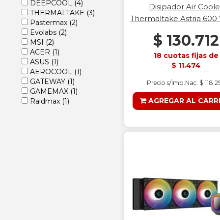
DEEPCOOL
(4)
Disipador Air Coole
THERMALTAKE
(3)
Thermaltake Astria 600
Pastermax
(2)
Evolabs
(2)
$ 130.712
MSI
(2)
ACER
(1)
18 cuotas fijas de
ASUS
(1)
$ 11.474
AEROCOOL
(1)
GATEWAY
(1)
Precio s/Imp.Nac. $ 118.2
GAMEMAX
(1)
AGREGAR AL CARR
Raidmax
(1)