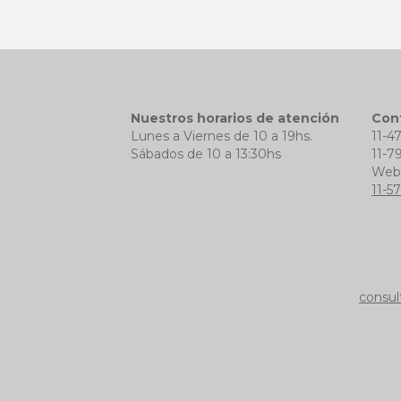
Nuestros horarios de atención
Con
Lunes a Viernes de 10 a 19hs.
11-4
Sábados de 10 a 13:30hs
11-7
We
11-5
consul