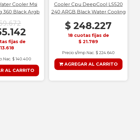
Water Cooler Msi
Cooler Cpu DeepCool LS520
 360 Black Argb
240 ARGB Black Water Cooling
59.672
$ 248.227
55.142
18 cuotas fijas de
tas fijas de
$ 21.789
 13.618
Precio s/Imp.Nac. $ 224.640
mp.Nac. $ 140.400
AGREGAR AL CARRITO
R AL CARRITO