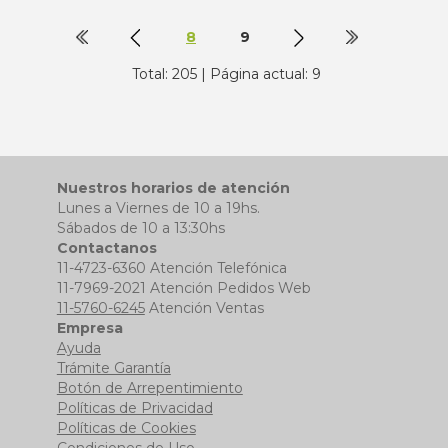
8
9
Total: 205 | Página actual: 9
Nuestros horarios de atención
Lunes a Viernes de 10 a 19hs.
Sábados de 10 a 13:30hs
Contactanos
11-4723-6360 Atención Telefónica
11-7969-2021 Atención Pedidos Web
11-5760-6245
Atención Ventas
Empresa
Ayuda
Trámite Garantía
Botón de Arrepentimiento
Políticas de Privacidad
Políticas de Cookies